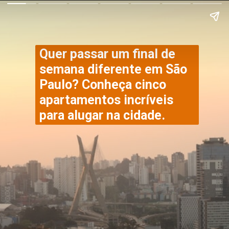
Quer passar um final de 
semana diferente em São 
Paulo? Conheça cinco 
apartamentos incríveis 
para alugar na cidade.