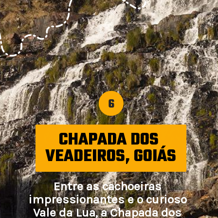
6
CHAPADA DOS 
VEADEIROS, GOIÁS
Entre as cachoeiras 
impressionantes e o curioso 
Vale da Lua, a Chapada dos 