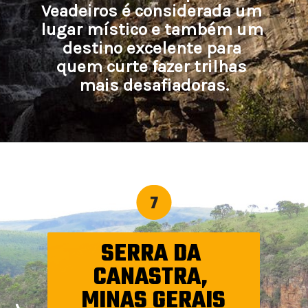
Veadeiros é considerada um 
lugar místico e também um 
destino excelente para 
quem curte fazer trilhas 
mais desafiadoras.
7
SERRA DA 
CANASTRA, 
MINAS GERAIS