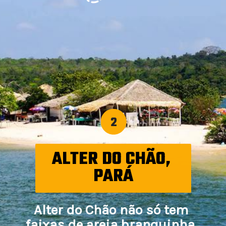
2
ALTER DO CHÃO, 
PARÁ
Alter do Chão não só tem 
faixas de areia branquinha, 