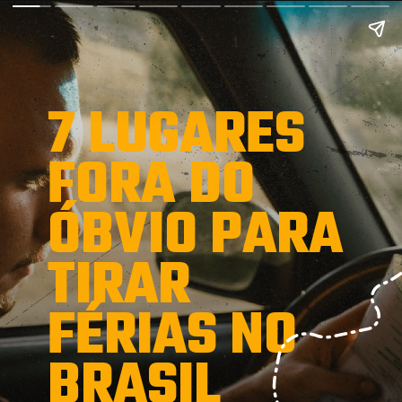
7 LUGARES 
FORA DO 
ÓBVIO PARA 
TIRAR 
FÉRIAS NO 
BRASIL