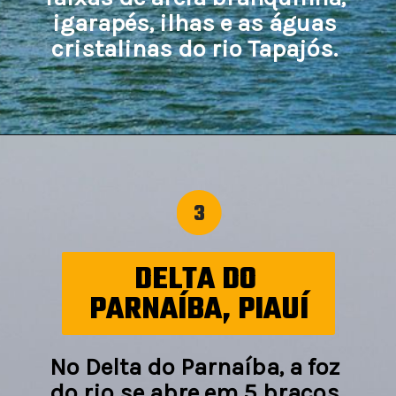
igarapés, ilhas e as águas 
cristalinas do rio Tapajós. 
3
DELTA DO 
PARNAÍBA, PIAUÍ
No Delta do Parnaíba, a foz 
do rio se abre em 5 braços 