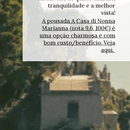
tranquilidade e a melhor
vista!
A pousada A Casa di Nonna
Marianna (nota 9.6, 100€) é
uma opção charmosa e com
bom custo/benefício. Veja
aqui.