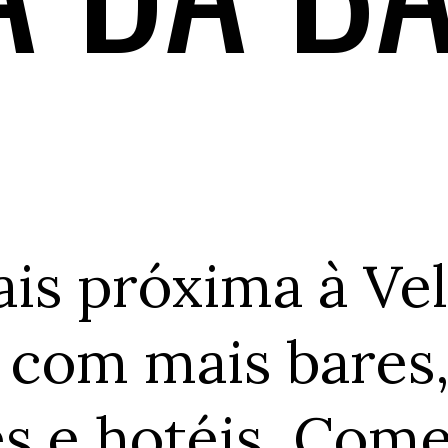
ais próxima à Vel
 com mais bares,
s e hotéis. Come