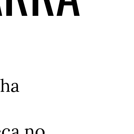
ha 
 
ça no 