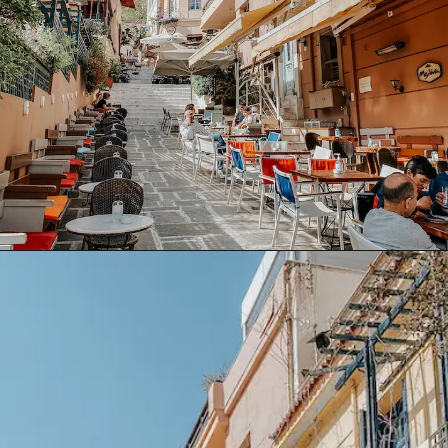
Opening
https://www.booking.com/searchresults.xb.html?district=1046&aid=367502&no_rooms=1&group_adults=2&label=onde-ficar-atenas