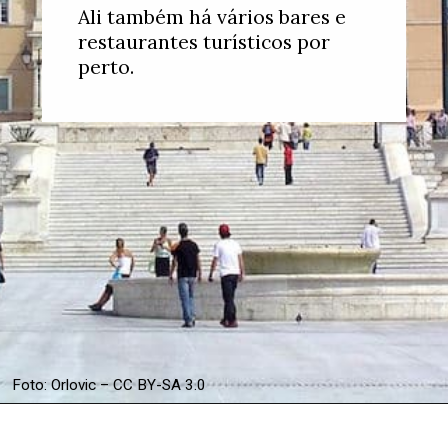
Ali também há vários bares e
restaurantes turísticos por
perto.
Foto: Orlovic – CC BY-SA 3.0
Opening
https://www.booking.com/searchresults.xb.html?district=1976&aid=367502&no_rooms=1&group_adults=2&label=onde-ficar-atenas