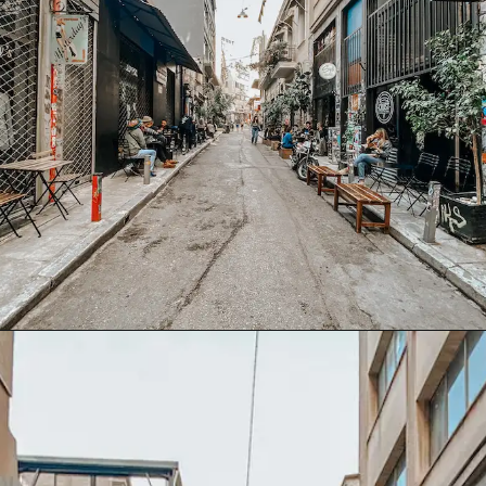
Opening
https://www.booking.com/searchresults.xb.html?district=1049&aid=367502&no_rooms=1&group_adults=2&label=onde-ficar-atenas