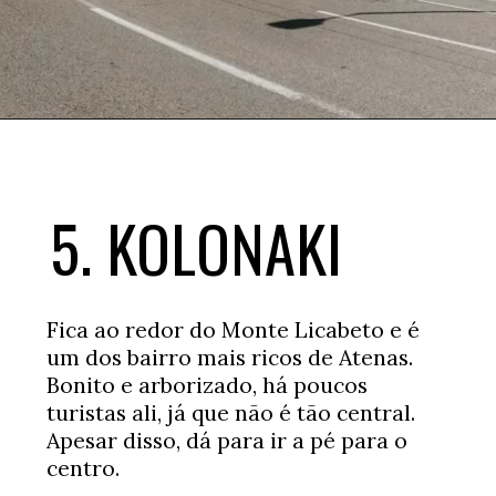
Opening
https://www.booking.com/searchresults.xb.html?district=1971&aid=367502&no_rooms=1&group_adults=2&label=onde-ficar-atenas
5. KOLONAKI
Fica ao redor do Monte Licabeto e é
um dos bairro mais ricos de Atenas.
Bonito e arborizado, há poucos
turistas ali, já que não é tão central.
Apesar disso, dá para ir a pé para o
centro.