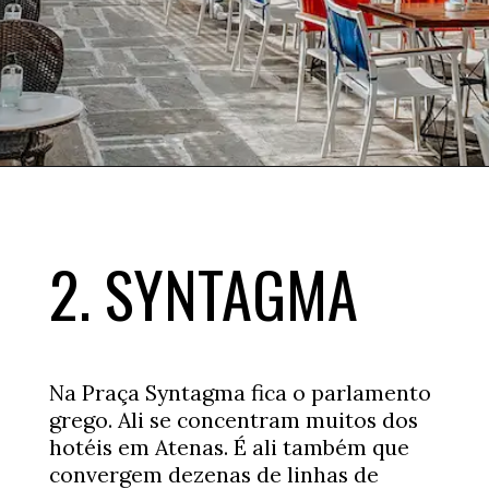
Opening
https://www.booking.com/searchresults.xb.html?district=1046&aid=367502&no_rooms=1&group_adults=2&label=onde-ficar-atenas
2. SYNTAGMA
Na Praça Syntagma fica o parlamento
grego. Ali se concentram muitos dos
hotéis em Atenas. É ali também que
convergem dezenas de linhas de