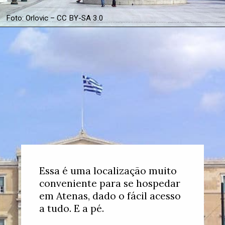
Foto: Orlovic – CC BY-SA 3.0
Opening
https://www.booking.com/searchresults.xb.html?district=1976&aid=367502&no_rooms=1&group_adults=2&label=onde-ficar-atenas-gws
Essa é uma localização muito
conveniente para se hospedar
em Atenas, dado o fácil acesso
a tudo. E a pé.