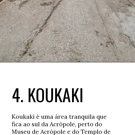
Opening
https://www.booking.com/searchresults.xb.html?district=1049&aid=367502&no_rooms=1&group_adults=2&label=onde-ficar-atenas
4. KOUKAKI
Koukaki é uma área tranquila que
fica ao sul da Acrópole, perto do
Museu de Acrópole e do Templo de