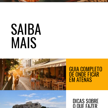
Opening
https://www.booking.com/searchresults.xb.html?district=2248&aid=367502&no_rooms=1&group_adults=2&label=onde-ficar-atenas-gws
SAIBA
MAIS
GUIA COMPLETO
DE ONDE FICAR
EM ATENAS
DICAS SOBRE
O QUE FAZER