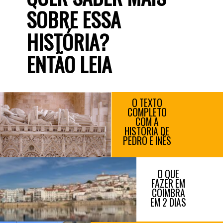
SOBRE ESSA 
HISTÓRIA? 
ENTÃO LEIA
O TEXTO 
COMPLETO 
COM A 
HISTÓRIA DE 
PEDRO E INÊS 
O QUE 
FAZER EM 
COIMBRA 
EM 2 DIAS 