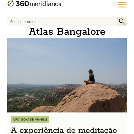
P
e
Atlas Bangalore
s
q
u
i
s
a
r
p
o
r
:
CRÔNICAS DE VIAGEM
A experiência de meditação