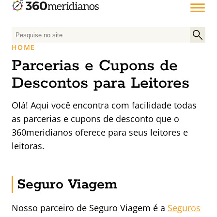
P
e
HOME
s
Parcerias e Cupons de
q
u
Descontos para Leitores
i
s
Olá! Aqui você encontra com facilidade todas
a
as parcerias e cupons de desconto que o
r
360meridianos oferece para seus leitores e
p
leitoras.
o
r
:
Seguro Viagem
Nosso parceiro de Seguro Viagem é a
Seguros