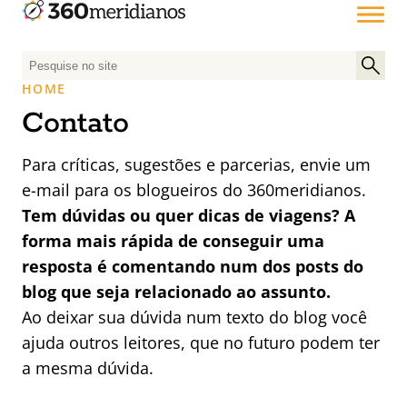
P
e
HOME
s
Contato
q
u
Para críticas, sugestões e parcerias, envie um
i
e-mail para os blogueiros do 360meridianos.
s
a
Tem dúvidas ou quer dicas de viagens? A
r
forma mais rápida de conseguir uma
p
resposta é comentando num dos posts do
o
blog que seja relacionado ao assunto.
r
Ao deixar sua dúvida num texto do blog você
:
ajuda outros leitores, que no futuro podem ter
a mesma dúvida.