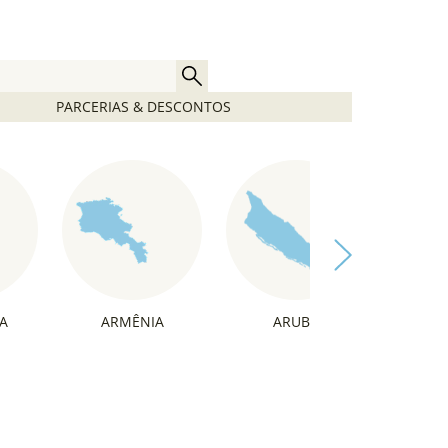
PARCERIAS & DESCONTOS
A
ARMÊNIA
ARUBA
ÁU