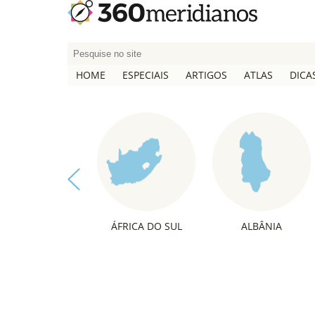
P
e
HOME
ESPECIAIS
ARTIGOS
ATLAS
DICA
s
q
u
i
s
a
r
p
o
ÁFRICA DO SUL
ALBÂNIA
r
: