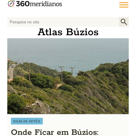
P
e
Atlas Búzios
s
q
u
i
s
a
r
p
o
r
:
DICAS DE HOTÉIS
Onde Ficar em Búzios: