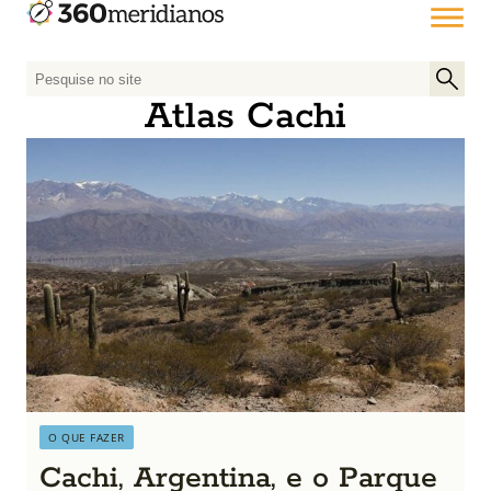
P
e
Atlas Cachi
s
q
u
i
s
a
r
p
o
r
:
O QUE FAZER
Cachi, Argentina, e o Parque