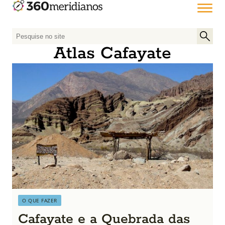
P
e
Atlas Cafayate
s
q
u
i
s
a
r
p
o
r
:
O QUE FAZER
Cafayate e a Quebrada das