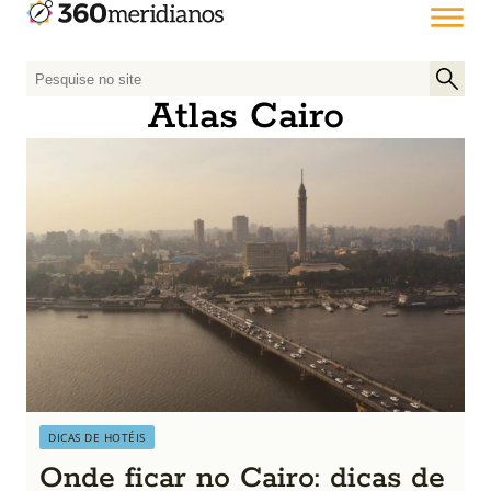
P
e
Atlas Cairo
s
q
u
i
s
a
r
p
o
r
:
DICAS DE HOTÉIS
Onde ficar no Cairo: dicas de