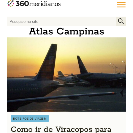
P
e
Atlas Campinas
s
q
u
i
s
a
r
p
o
r
:
ROTEIROS DE VIAGEM
Como ir de Viracopos para