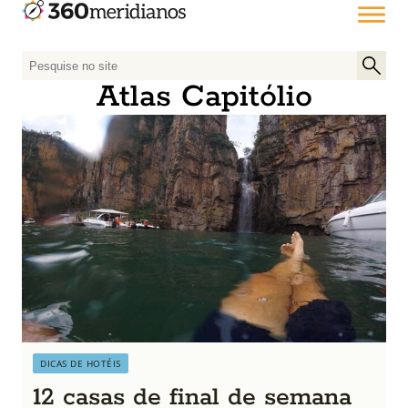
P
e
Atlas Capitólio
s
q
u
i
s
a
r
p
o
r
:
DICAS DE HOTÉIS
12 casas de final de semana