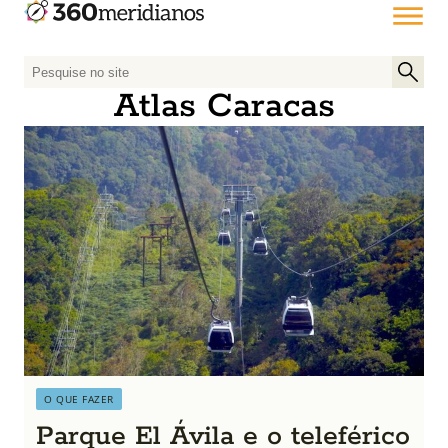
P
e
Atlas Caracas
s
q
u
i
s
a
r
p
o
r
:
O QUE FAZER
Parque El Ávila e o teleférico