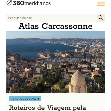
P
e
Atlas Carcassonne
s
q
u
i
s
a
r
p
o
r
:
ROTEIROS DE VIAGEM
Roteiros de Viagem pela