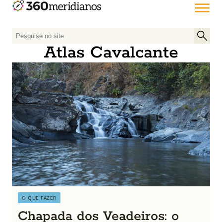
P
e
Atlas Cavalcante
s
q
u
i
s
a
r
p
o
r
:
O QUE FAZER
Chapada dos Veadeiros: o