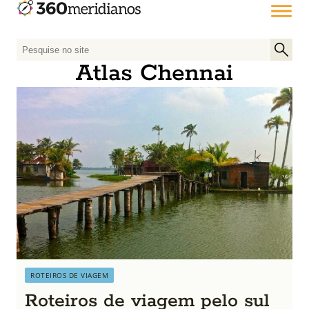
P
e
Atlas Chennai
s
q
u
i
s
a
r
p
o
r
:
ROTEIROS DE VIAGEM
Roteiros de viagem pelo sul