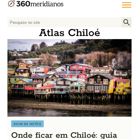
P
e
Atlas Chiloé
s
q
u
i
s
a
r
p
o
r
:
DICAS DE HOTÉIS
Onde ficar em Chiloé: guia