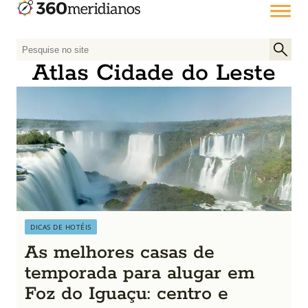
P
e
Atlas Cidade do Leste
s
q
u
i
s
a
r
p
o
r
DICAS DE HOTÉIS
:
As melhores casas de
temporada para alugar em
Foz do Iguaçu: centro e