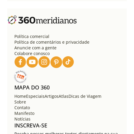
Política comercial
Política de comentários e privacidade
Anuncie com a gente
Colabore conosco
MAPA DO 360
Home
Especiais
Artigos
Atlas
Dicas de Viagem
Sobre
Contato
Manifesto
Notícias
INSCREVA-SE
Receba nossos melhores textos diretamente na sua