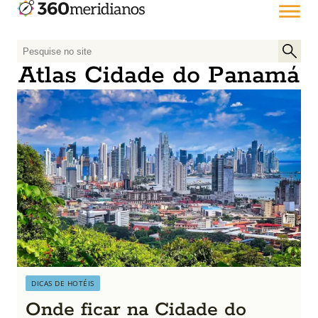
P
e
Atlas Cidade do Panamá
s
q
u
i
s
a
r
p
o
r
:
DICAS DE HOTÉIS
Onde ficar na Cidade do