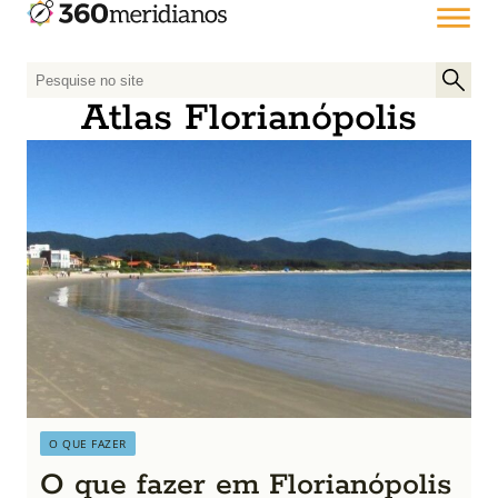
P
e
Atlas Florianópolis
s
q
u
i
s
a
r
p
o
r
:
O QUE FAZER
O que fazer em Florianópolis