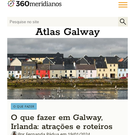
P
e
Atlas Galway
s
q
u
i
s
a
r
p
o
r
:
O QUE FAZER
O que fazer em Galway,
Irlanda: atrações e roteiros
Por Fernanda Pádua em 19/01/2024