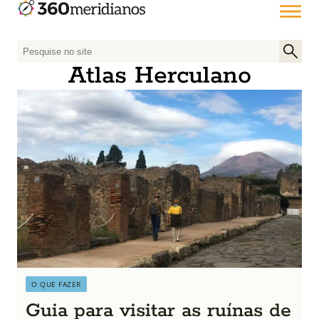
P
e
Atlas Herculano
s
q
u
i
s
a
r
p
o
r
:
O QUE FAZER
Guia para visitar as ruínas de