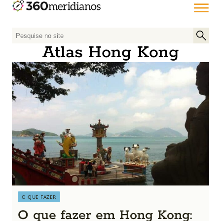
P
e
Atlas Hong Kong
s
q
u
i
s
a
r
p
o
r
:
O QUE FAZER
O que fazer em Hong Kong: