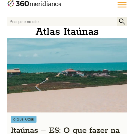
P
e
Atlas Itaúnas
s
q
u
i
s
a
r
p
o
r
:
O QUE FAZER
Itaúnas – ES: O que fazer na