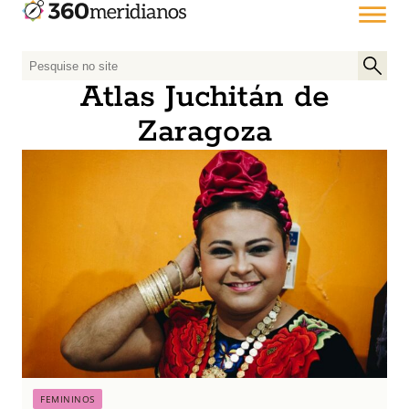
P
e
Atlas Juchitán de
s
Zaragoza
q
u
i
s
a
r
p
o
r
:
FEMININOS