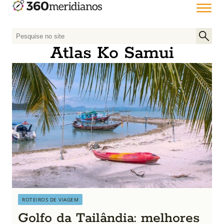
P
e
Atlas Ko Samui
s
q
u
i
s
a
r
p
o
r
:
ROTEIROS DE VIAGEM
Golfo da Tailândia: melhores