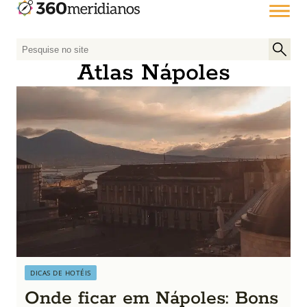
P
e
Atlas Nápoles
s
q
u
i
s
a
r
p
o
r
:
DICAS DE HOTÉIS
Onde ficar em Nápoles: Bons