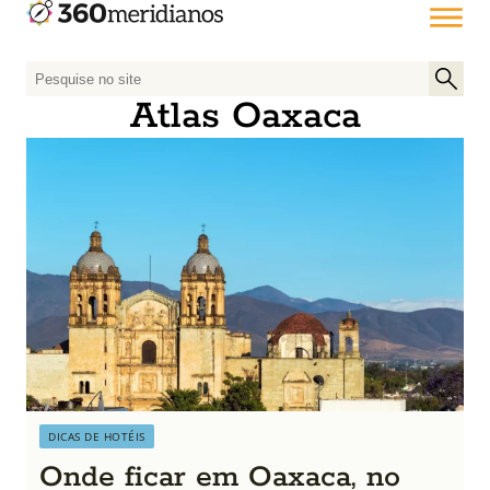
P
e
Atlas Oaxaca
s
q
u
i
s
a
r
p
o
r
:
DICAS DE HOTÉIS
Onde ficar em Oaxaca, no