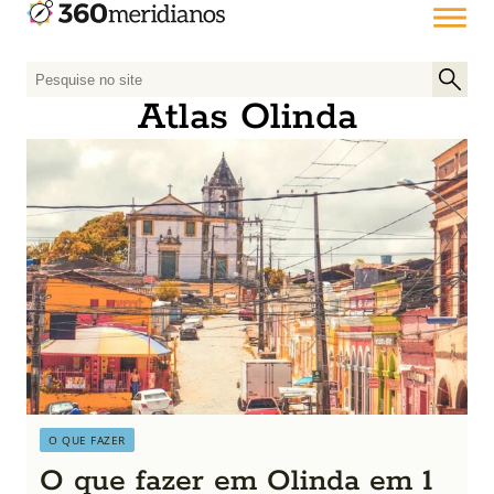
P
e
Atlas Olinda
s
q
u
i
s
a
r
p
o
r
:
O QUE FAZER
O que fazer em Olinda em 1