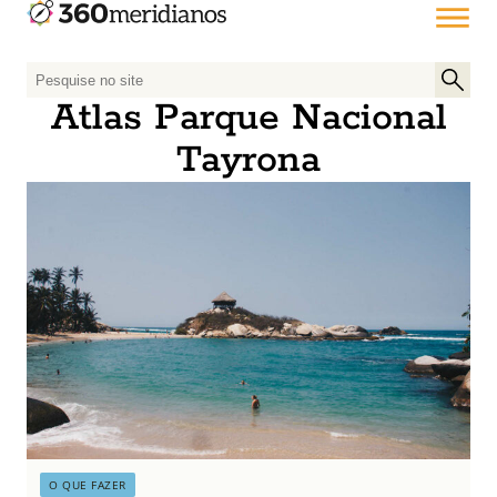
P
e
Atlas Parque Nacional
s
Tayrona
q
u
i
s
a
r
p
o
r
:
O QUE FAZER