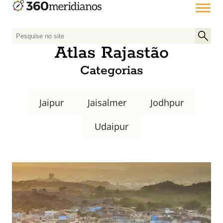
P
e
Atlas Rajastão
s
Categorias
q
u
i
Jaipur
Jaisalmer
Jodhpur
s
a
Udaipur
r
p
o
r
: