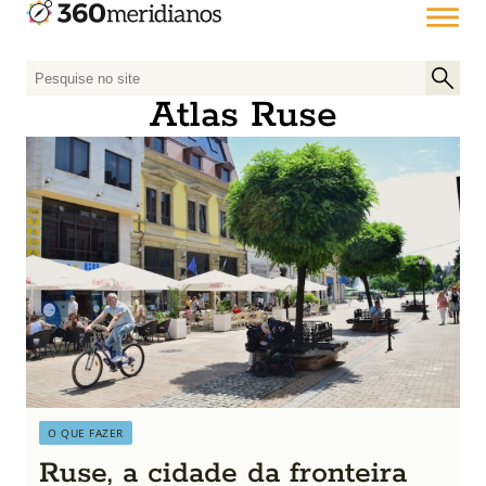
P
e
Atlas Ruse
s
q
u
i
s
a
r
p
o
r
:
O QUE FAZER
Ruse, a cidade da fronteira