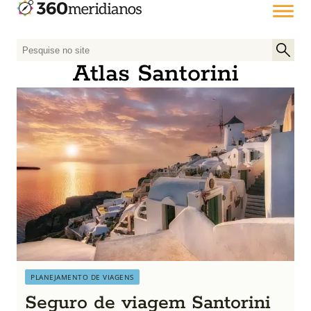
P
e
Atlas Santorini
s
q
u
i
s
a
r
p
o
r
:
PLANEJAMENTO DE VIAGENS
Seguro de viagem Santorini