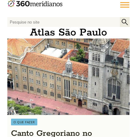
P
e
Atlas São Paulo
s
q
u
i
s
a
r
p
o
r
:
O QUE FAZER
Canto Gregoriano no