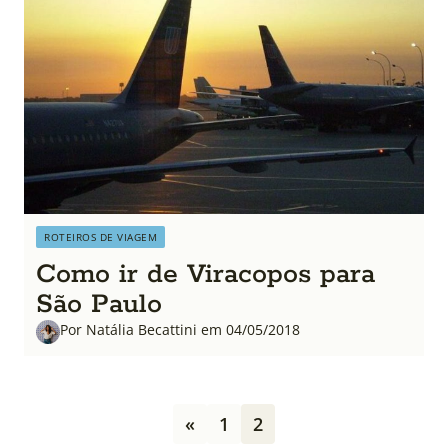
ROTEIROS DE VIAGEM
Como ir de Viracopos para
São Paulo
Por Natália Becattini em 04/05/2018
P
«
1
2
a