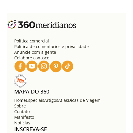
g
i
n
a
ç
ã
o
Política comercial
d
Política de comentários e privacidade
e
Anuncie com a gente
Colabore conosco
p
o
s
t
s
MAPA DO 360
Home
Especiais
Artigos
Atlas
Dicas de Viagem
Sobre
Contato
Manifesto
Notícias
INSCREVA-SE