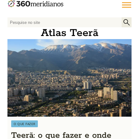
P
e
Atlas Teerã
s
q
u
i
s
a
r
p
o
r
:
O QUE FAZER
Teerã: o que fazer e onde