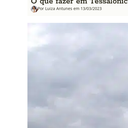
O que fazer em Tessalônic
Por Luiza Antunes em 13/03/2023