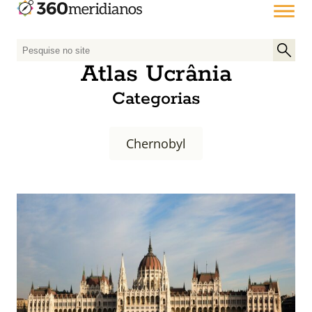
P
e
Atlas Ucrânia
s
Categorias
q
u
i
Chernobyl
s
a
r
p
o
r
: