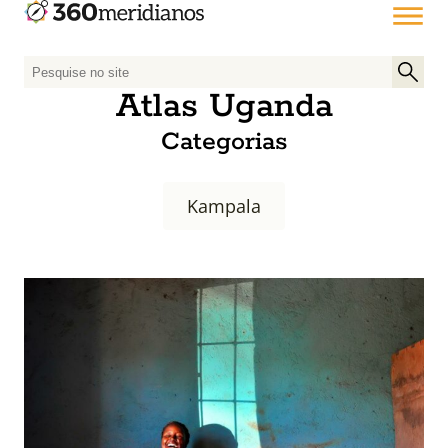
P
e
Atlas Uganda
s
Categorias
q
u
i
Kampala
s
a
r
p
o
r
: