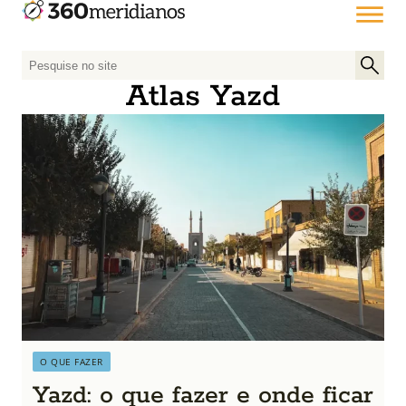
P
e
Atlas Yazd
s
q
u
i
s
a
r
p
o
r
:
O QUE FAZER
Yazd: o que fazer e onde ficar