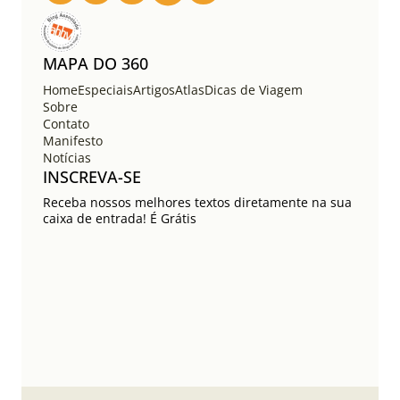
s
t
s
MAPA DO 360
Home
Especiais
Artigos
Atlas
Dicas de Viagem
Sobre
Contato
Manifesto
Notícias
INSCREVA-SE
Receba nossos melhores textos diretamente na sua
caixa de entrada! É Grátis