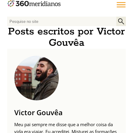
P
e
Posts escritos por Victor
s
Gouvêa
q
u
i
s
a
r
p
o
r
:
Victor Gouvêa
Meu pai sempre me disse que a melhor coisa da
vida era viajar. Eu acreditei. Misturei as formações