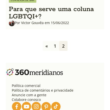
CONVERSA DE BAR
Para que serve uma coluna
LGBTQI+?
Por Victor Gouvêa em 15/06/2022
P
«
1
2
a
g
i
n
a
ç
ã
o
Política comercial
d
Política de comentários e privacidade
e
Anuncie com a gente
Colabore conosco
p
o