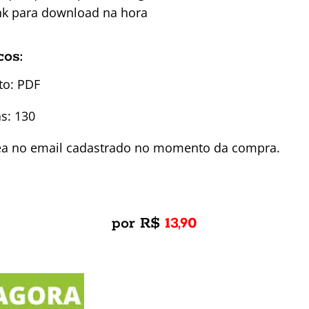
ink para download na hora
cos:
to: PDF
s: 130
nea no email cadastrado no momento da compra.
por R$
13,90