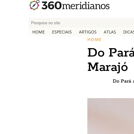
P
e
HOME
ESPECIAIS
ARTIGOS
ATLAS
DICA
s
HOME
q
Do Pará
u
i
Marajó
s
a
r
Do Pará 
p
o
r
: