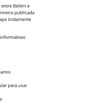
m entre Belém e
rimeira publicada
capa lindamente
informativas
dianos
ular para usar
a