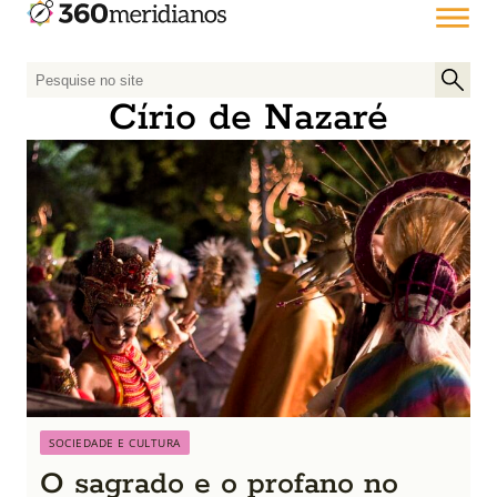
P
e
Círio de Nazaré
s
q
u
i
s
a
r
p
o
r
:
SOCIEDADE E CULTURA
O sagrado e o profano no