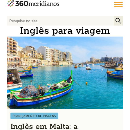
P
e
Inglês para viagem
s
q
u
i
s
a
r
p
o
r
:
PLANEJAMENTO DE VIAGENS
Inglês em Malta: a