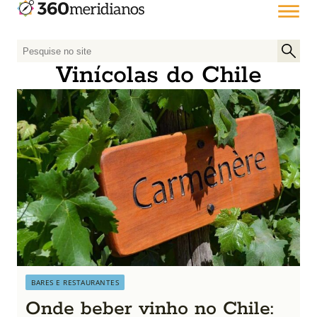
P
e
Vinícolas do Chile
s
q
u
i
s
a
r
p
o
r
:
BARES E RESTAURANTES
Onde beber vinho no Chile: