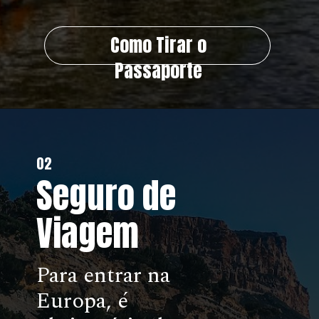
Como Tirar o
Passaporte
02
Seguro de
.
Viagem
Para entrar na
Europa, é