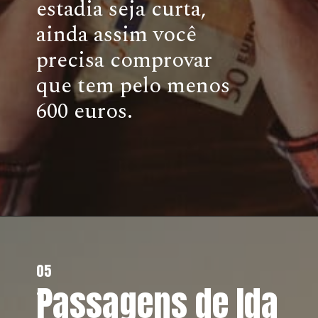
estadia seja curta,
ainda assim você
precisa comprovar
que tem pelo menos
600 euros.
05
Passagens de Ida
.