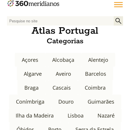
P
e
Atlas Portugal
s
Categorias
q
u
i
Açores
Alcobaça
Alentejo
s
a
Algarve
Aveiro
Barcelos
r
p
Braga
Cascais
Coimbra
o
r
Conímbriga
Douro
Guimarães
:
Ilha da Madeira
Lisboa
Nazaré
Óbidos
Porto
Serra da Estrela