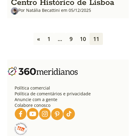
Centro Histórico de Lisboa
Por Natália Becattini em 05/12/2025
P
«
1
…
9
10
11
a
g
i
n
a
ç
ã
o
Política comercial
d
Política de comentários e privacidade
e
Anuncie com a gente
Colabore conosco
p
o
s
t
s